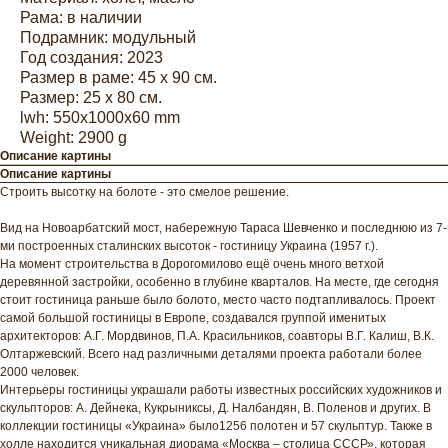
Рама: в наличии
Подрамник: модульный
Год создания: 2023
Размер в раме: 45 х 90 см.
Размер: 25 х 80 см.
lwh: 550x1000x60 mm
Weight: 2900 g
Описание картины
Описание картины
Строить высотку на болоте - это смелое решение.
Вид на Новоарбатский мост, набережную Тараса Шевченко и последнюю из 7-
ми построенных сталинских высоток - гостиницу Украина (1957 г.).
На момент строительства в Дорогомилово ещё очень много ветхой
деревянной застройки, особенно в глубине кварталов. На месте, где сегодня
стоит гостиница раньше было болото, место часто подтапливалось. Проект
самой большой гостиницы в Европе, создавался группой именитых
архитекторов: А.Г. Мордвинов, П.А. Красильников, соавторы В.Г. Калиш, В.К.
Олтаржевский. Всего над различными деталями проекта работали более
2000 человек.
Интерьеры гостиницы украшали работы известных российских художников и
скульпторов: А. Дейнека, Кукрыниксы, Д. Налбандян, В. Поленов и других. В
коллекции гостиницы «Украина» было1256 полотен и 57 скульптур. Также в
холле находится уникальная диорама «Москва – столица СССР», которая