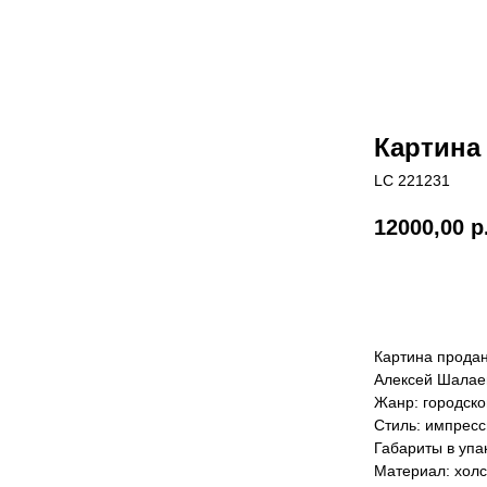
Картина
LC 221231
12000,00
р
ДОБАВИТЬ
Картина продан
Алексей Шалае
Жанр: городско
Стиль: импрес
Габариты в упак
Материал: холс