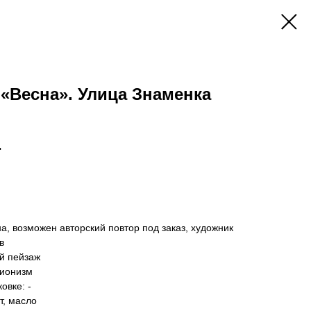
 «Весна». Улица Знаменка
.
 В КОРЗИНУ
а, возможен авторский повтор под заказ, художник
в
й пейзаж
сионизм
овке: -
т, масло