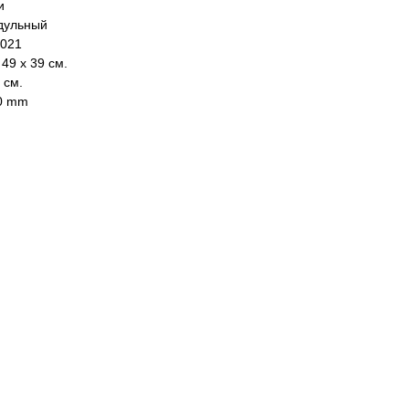
и
дульный
2021
49 х 39 см.
 см.
60 mm