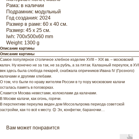
Рама: в наличии
Подрамник: модульный
Год создания: 2024
Размер в раме: 60 х 40 см.
Размер: 45 х 25 см.
lwh: 700x500x60 mm
Weight: 1300 g
Описание картины
Описание картины
Самое популярное столичное хлебное изделие XVIII – XIX вв. – московский
калач. Ну конечно не за так, не за рубль, а за пятак. Калашный переулок, в XVI
век здесь была слобода пекарей, снабжала опричников Ивана IV (Грозного)
калачами и другими хлебами.
О том, что были по нраву жителям России в ту пору московские калачи
осталась память в поговорках.
Славится Москва невестами, колоколами да калачами.
В Москве калачи, как огонь, горячи.
В перспективе переулка виден дом Моссельпрома периода советской
застройки, как-то всё к месту. 😊 Эх, конфетки, бараночки…
Вам может понравится