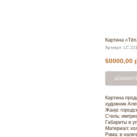
Картина «Тёп
Артикул:
LC 22
50000,00
ДОБАВИТЬ
Картина прода
художник Але
Жанр: городс
Стиль: импре
Габариты в уп
Материал: хол
Рама: в нали