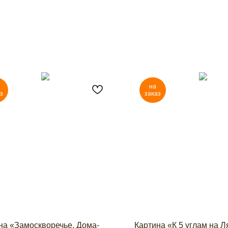
на
з
заказ
на «Замоскворечье. Дома-
Картина «К 5 углам на Л