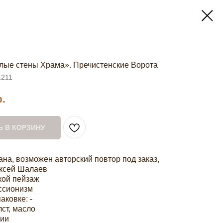
лые стены Храма». Пречистенские Ворота
1211
р.
 В КОРЗИНУ
на, возможен авторский повтор под заказ,
ксей Шалаев
кой пейзаж
ссионизм
аковке: -
ст, масло
чии