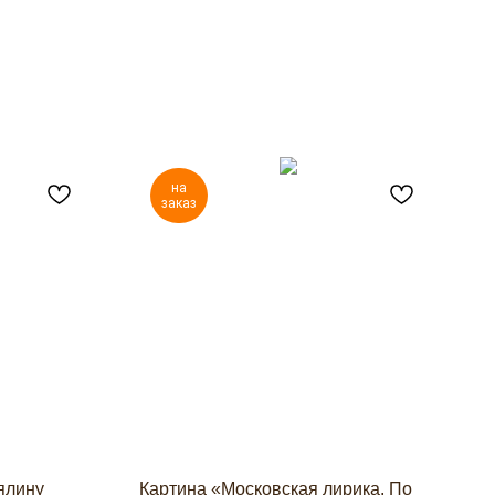
на
заказ
ялину
Картина «Московская лирика. По