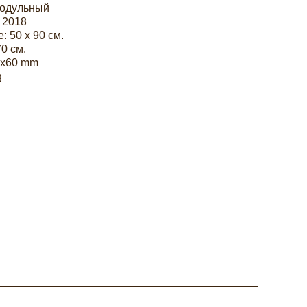
модульный
 2018
: 50 х 90 см.
70 см.
0x60 mm
g