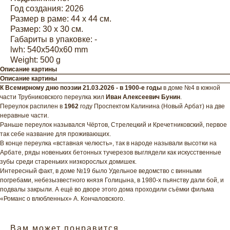
Год создания: 2026
Размер в раме: 44 х 44 см.
Размер: 30 х 30 см.
Габариты в упаковке: -
lwh: 540x540x60 mm
Weight: 500 g
Описание картины
Описание картины
К Всемирному дню поэзии 21.03.2026 - в 1900-е годы
в доме №4 в южной
части Трубниковского переулка жил
Иван Алексеевич Бунин
.
Переулок распилен в
1962
году Проспектом Калинина (Новый Арбат) на две
неравные части.
Раньше переулок назывался Чёртов, Стрелецкий и Кречетниковский, первое
так себе название для проживающих.
В конце переулка «вставная челюсть», так в народе называли высотки на
Арбате, ряды новеньких бетонных тучерезов выглядели как искусственные
зубы среди стареньких низкорослых домишек.
Интересный факт, в доме №19 было Удельное ведомство с винными
погребами, небезызвестного князя Голицына, в 1980-х пьянству дали бой, и
подвалы закрыли. А ещё во дворе этого дома проходили съёмки фильма
«Романс о влюбленных» А. Кончаловского.
Вам может понравится