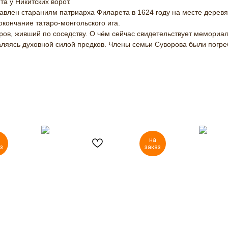
а у Никитских ворот.
лен стараниям патриарха Филарета в 1624 году на месте деревян
окончание татаро-монгольского ига.
ов, живший по соседству. О чём сейчас свидетельствует мемориал
акаляясь духовной силой предков. Члены семьи Суворова были пог
на
з
заказ