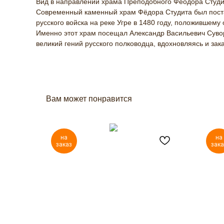
Вид в направлении храма Преподобного Феодора Студит
Современный каменный храм Фёдора Студита был постав
русского войска на реке Угре в 1480 году, положившему 
Именно этот храм посещал Александр Васильевич Сувор
великий гений русского полководца, вдохновляясь и з
Вам может понравится
на
на
заказ
зака