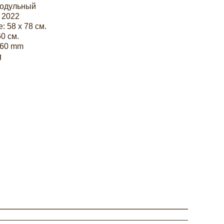
модульный
 2022
: 58 х 78 см.
60 см.
x60 mm
g