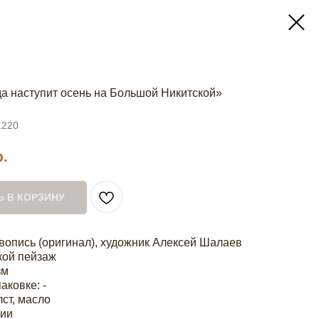
да наступит осень на Большой Никитской»
1220
р.
 В КОРЗИНУ
вопись (оригинал), художник Алексей Шалаев
кой пейзаж
зм
аковке: -
ст, масло
чии