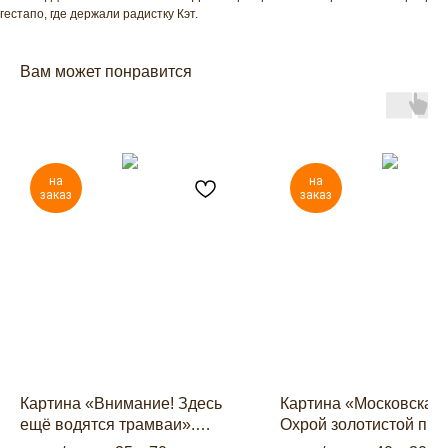
гестапо, где держали радистку Кэт.
Вам может понравится
на
на
заказ
заказ
Картина «Внимание! Здесь
Картина «Московская 
ещё водятся трамваи».
Охрой золотистой про
Чистопрудный бульвар.
город». Солянский пр.