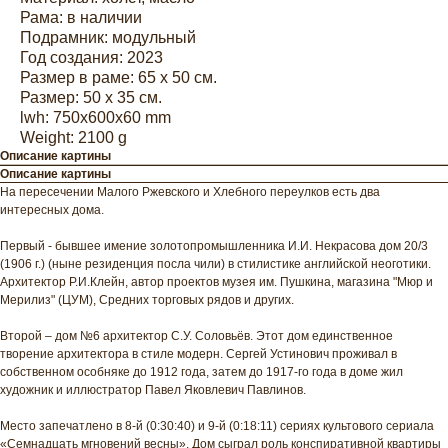
Рама: в наличии
Подрамник: модульный
Год создания: 2023
Размер в раме: 65 х 50 см.
Размер: 50 х 35 см.
lwh: 750x600x60 mm
Weight: 2100 g
Описание картины
Описание картины
На пересечении Малого Ржевского и Хлебного переулков есть два
интересных дома.
Первый - бывшее имение золотопромышленника И.И. Некрасова дом 20/3
(1906 г.) (ныне резиденция посла чили) в стилистике английской неоготики.
Архитектор Р.И.Клейн, автор проектов музея им. Пушкина, магазина "Мюр и
Мерилиз" (ЦУМ), Средних торговых рядов и других.
Второй – дом №6 архитектор С.У. Соловьёв. Этот дом единственное
творение архитектора в стиле модерн. Сергей Устинович проживал в
собственном особняке до 1912 года, затем до 1917-го года в доме жил
художник и иллюстратор Павел Яковлевич Павлинов.
Место запечатлено в 8-й (0:30:40) и 9-й (0:18:11) сериях культового сериала
«Семнадцать мгновений весны». Дом сыграл роль конспиративной квартиры