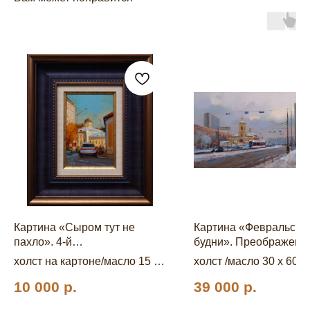
Картина «Сыром тут не
Картина «Февральски
пахло». 4-й
будни». Преображенс
Сыромятнический пер.
площадь.
холст на картоне/масло 15 x
холст /масло 30 x 60 с
10 см.
10 000
р.
39 000
р.