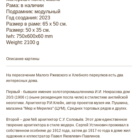
Рама: в наличии
Подрамник: модульный
Год создания: 2023
Размер в раме: 65 х 50 см.
Размер: 50 х 35 см.
lwh: 750x600x60 mm
Weight: 2100 g
Описание картины
На пересечении Малого Ржевского и Хлебного переулков есть два
интересных дома.
Первый - бывшее имение золотопромышленника И.И. Некрасова дом
20/3 (1906 г.) (ныне резиденция посла чили) в стилистике английской
неоготики. Архитектор Р.И.Клейн, автор проектов музея им. Пушкина,
магазина "Мюр и Мерилиз" (ЦУМ), Средних торговых рядов и других.
Второй – дом №6 архитектор С.У. Соловьёв. Этот дом единственное
творение архитектора в стиле модерн. Сергей Устинович проживал в
собственном особняке до 1912 года, затем до 1917-го года в доме жил
художник и иллюстратор Павел Яковлевич Павлинов.