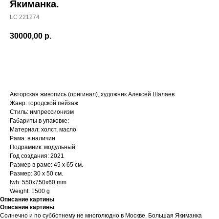
Якиманка.
LC 221274
30000,00
р.
ДОБАВИТЬ В КОРЗИНУ
Авторская живопись (оригинал), художник Алексей Шалаев
Жанр: городской пейзаж
Стиль: импрессионизм
Габариты в упаковке: -
Материал: холст, масло
Рама: в наличии
Подрамник: модульный
Год создания: 2021
Размер в раме: 45 х 65 см.
Размер: 30 х 50 см.
lwh: 550x750x60 mm
Weight: 1500 g
Описание картины
Описание картины
Солнечно и по субботнему не многолюдно в Москве. Большая Якиманка